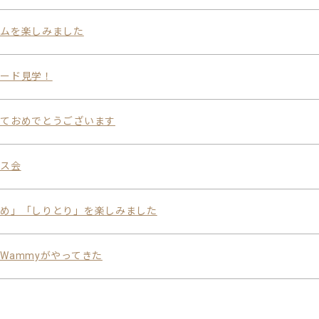
ームを楽しみました
ヤード見学！
しておめでとうございます
マス会
集め」「しりとり」を楽しみました
Wammyがやってきた