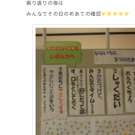
振り返りの後は
み
んなでその
日のめあての確認